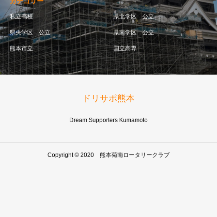
カテゴリー
私立高校
県北学区 公立
県央学区 公立
県南学区 公立
熊本市立
国立高専
ドリサポ熊本
Dream Supporters Kumamoto
Copyright © 2020 熊本菊南ロータリークラブ