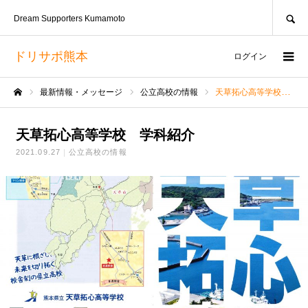
SEARCH
Dream Supporters Kumamoto
ドリサポ熊本
ログイン
最新情報・メッセージ
公立高校の情報
天草拓心高等学校 学科紹介
ホーム
天草拓心高等学校 学科紹介
2021.09.27
公立高校の情報