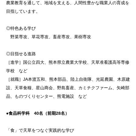
農業教育を通して、地域を支える、人間性豊かな職業人の育成を
目指しています。
◎特色ある学び
野菜専攻、草花専攻、畜産専攻、果樹専攻
◎目指せる進路
［進学］国公立四大、熊本県立農業大学校、天草准看護高等専修
学校 など
［就職］JA本渡五和、熊本部品、陸上自衛隊、光延農園、木原建
設、天草食糧、星山商会、野島畜産、カミチクファーム、矢崎部
品、ものづくりセンター、熊電施設 など
●食品科学科 40名（前期28名）
「食」で天草をつなぐ実践的な学び