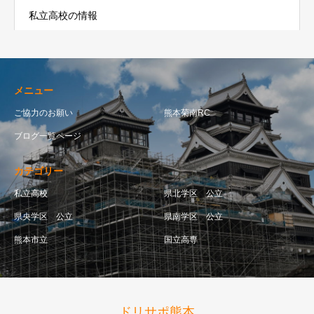
私立高校の情報
メニュー
ご協力のお願い
熊本菊南RC
ブログ一覧ページ
カテゴリー
私立高校
県北学区 公立
県央学区 公立
県南学区 公立
熊本市立
国立高専
ドリサポ熊本