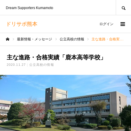
SEARCH
Dream Supporters Kumamoto
ドリサポ熊本
ログイン
最新情報・メッセージ
公立高校の情報
主な進路・合格実績「鹿本高等学校」
ホーム
主な進路・合格実績「鹿本高等学校」
2020.11.27
公立高校の情報